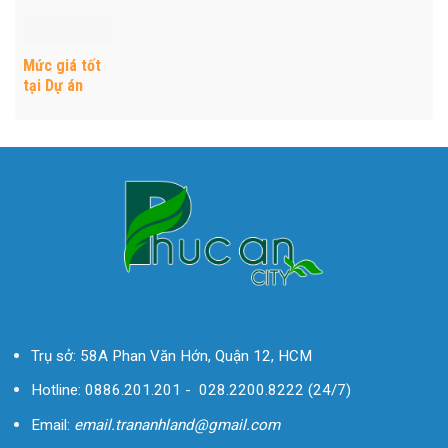
đẩy khách
tạo giá trị
phân phối
giao thoa
hàng đến
bền vững khi
độc quyền
thương mại,
King Mall
đến với
với chính
kết nối Long
Long An là
khách hàng
sách bán
An và TP.
Mức giá tốt
gì?
hàng hấp
HCM
tại Dự án
dẫn
King Mall
thôi thúc
nhà đầu tư
tìm đến
Trụ sở: 58A Phan Văn Hớn,
Quận 12
, HCM
Hotline:
0886.201.201
-
028.2200.8222
(24/7)
Email:
email.trananhland@gmail.com