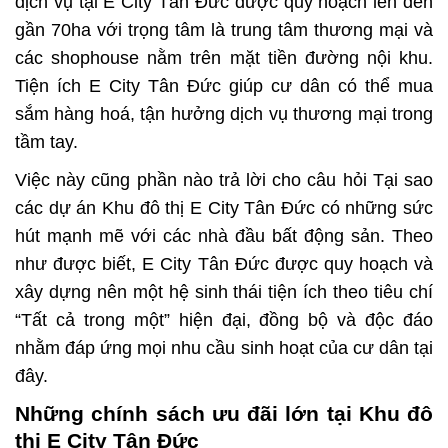
dịch vụ tại
E City Tân Đức
được quy hoạch lên đến
gần 70ha với trọng tâm là trung tâm thương mại và
các shophouse nằm trên mặt tiền đường nội khu.
Tiện ích
E City Tân Đức
giúp cư dân có thể mua
sắm hàng hoá, tận hưởng dịch vụ thương mại trong
tầm tay.
Việc này cũng phần nào trả lời cho câu hỏi Tại sao
các dự án Khu đô thị
E City Tân Đức
có những sức
hút mạnh mẽ với các nhà đầu bất động sản. Theo
như được biết,
E City Tân Đức
được quy hoạch và
xây dựng nên một hệ sinh thái tiện ích theo tiêu chí
“Tất cả trong một” hiện đại, đồng bộ và độc đáo
nhằm đáp ứng mọi nhu cầu sinh hoạt của cư dân tại
đây.
Những chính sách ưu đãi lớn tại Khu đô
thị E City Tân Đức