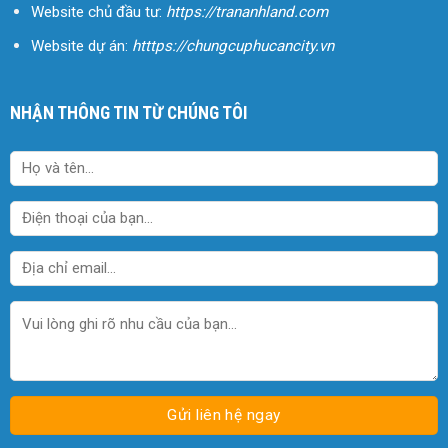
Website chủ đầu tư:
https://trananhland.com
Website dự án:
htttps://chungcuphucancity.vn
NHẬN THÔNG TIN TỪ CHÚNG TÔI