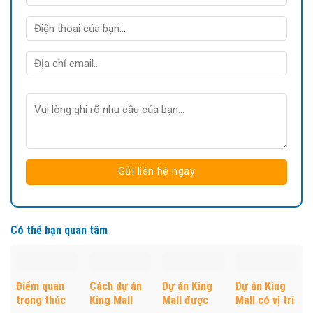
Có thể bạn quan tâm
Điểm quan
Cách dự án
Dự án King
Dự án King
trọng thúc
King Mall
Mall được
Mall có vị trí