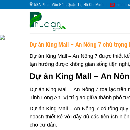
Skip
58A Phan Văn Hớn, Quận 12, Hồ Chí Minh
email.t
to
content
Dự án King Mall – An Nông 7 chú trọng
Dự án King Mall – An Nông 7
được thiết kế
tận hưởng được không gian sống tiện nghi,
Dự án King Mall – An Nôn
Dự án
King Mall – An Nông 7
tọa lạc trên
Tỉnh Long An. Vị trí giao giữa thành phố t
Dự án King Mall – An Nông 7
có tổng quy 
hoạch thiết kế với đầy đủ các tiện ích hi
cho cư dân.