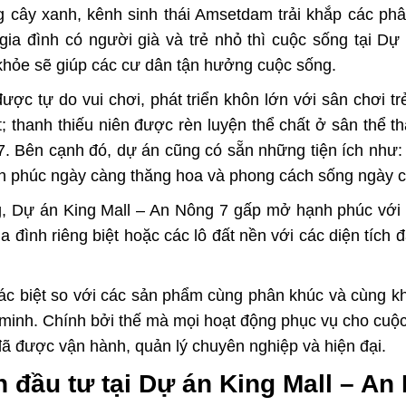
 cây xanh, kênh sinh thái Amsetdam trải khắp các ph
gia đình có người già và trẻ nhỏ thì cuộc sống tại
Dự 
khỏe sẽ giúp các cư dân tận hưởng cuộc sống.
ược tự do vui chơi, phát triển khôn lớn với sân chơi t
 thanh thiếu niên được rèn luyện thể chất ở sân thể t
7
. Bên cạnh đó, dự án cũng có sẵn những tiện ích như: 
h phúc ngày càng thăng hoa và phong cách sống ngày c
g,
Dự án King Mall – An Nông 7
gấp mở hạnh phúc với m
 đình riêng biệt hoặc các lô đất nền với các diện tíc
ác biệt so với các sản phẩm cùng phân khúc và cùng k
 minh. Chính bởi thế mà mọi hoạt động phục vụ cho cuộ
đã được vận hành, quản lý chuyên nghiệp và hiện đại.
 đầu tư tại Dự án King Mall – An