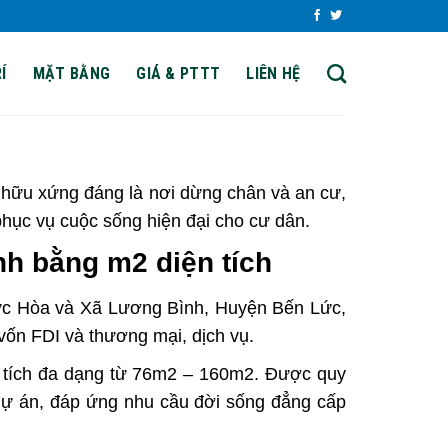
Í
MẶT BẰNG
GIÁ & PTTT
LIÊN HỆ
 hữu xứng đáng là nơi dừng chân và an cư,
hục vụ cuộc sống hiện đại cho cư dân.
nh bằng m2 diện tích
ức Hòa và Xã Lương Bình, Huyện Bến Lức,
 vốn FDI và thương mại, dịch vụ.
n tích đa dạng từ 76m2 – 160m2. Được quy
u dự án, đáp ứng nhu cầu đời sống đẳng cấp