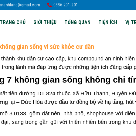
rananhland@gmail.com
0886-201-201
TRANG CHỦ
GIỚI THIỆU
TỔNG QUAN
TIỆN ÍCH
VỊ TR
 không gian sống vì sức khỏe cư dân
 thành khu dân cư cao cấp, khu compound an ninh hiện
 trong lành mà đáp ứng được những tiện ích đẵng cấp p
g 7 không gian sống không chỉ tí
 mặt tiền đường DT 824 thuộc Xã Hữu Thạnh, Huyện Đ
ương lại – Đức Hòa được đầu tư đồng bộ về hạ tầng, hút
mô 3.0133, gồm đất nền, nhà phố, shophouse với diệ
ện đại, sang trọng gần gũi với thiên nhiên bên trong kh