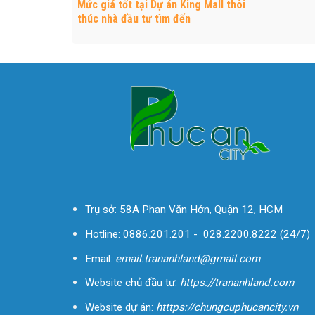
Mức giá tốt tại Dự án King Mall thôi
thúc nhà đầu tư tìm đến
Trụ sở: 58A Phan Văn Hớn,
Quận 12
, HCM
Hotline:
0886.201.201
-
028.2200.8222
(24/7)
Email:
email.trananhland@gmail.com
Website chủ đầu tư:
https://trananhland.com
Website dự án:
htttps://chungcuphucancity.vn