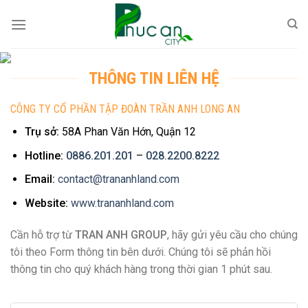
Skip
to
content
THÔNG TIN LIÊN HỆ
CÔNG TY CỔ PHẦN TẬP ĐOÀN TRẦN ANH LONG AN
Trụ sở:
58A Phan Văn Hớn, Quận 12
Hotline:
0886.201.201
–
028.2200.8222
Email:
contact@trananhland.com
Website:
www.trananhland.com
Cần hỗ trợ từ
TRAN ANH GROUP
, hãy gửi yêu cầu cho chúng
tôi theo Form thông tin bên dưới. Chúng tôi sẽ phản hồi
thông tin cho quý khách hàng trong thời gian 1 phút sau.